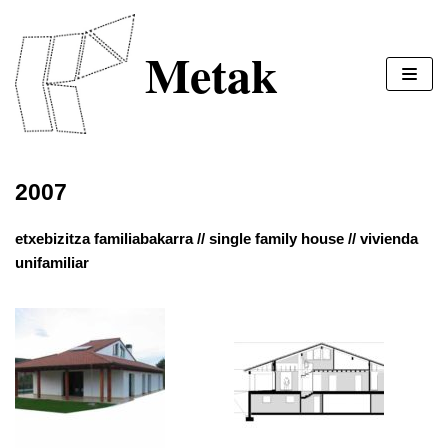
Skip
to
Metak
content
2007
etxebizitza familiabakarra // single family house // vivienda
unifamiliar