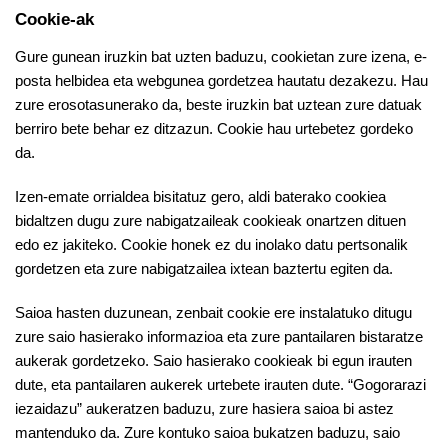
Cookie-ak
Gure gunean iruzkin bat uzten baduzu, cookietan zure izena, e-
posta helbidea eta webgunea gordetzea hautatu dezakezu. Hau
zure erosotasunerako da, beste iruzkin bat uztean zure datuak
berriro bete behar ez ditzazun. Cookie hau urtebetez gordeko
da.
Izen-emate orrialdea bisitatuz gero, aldi baterako cookiea
bidaltzen dugu zure nabigatzaileak cookieak onartzen dituen
edo ez jakiteko. Cookie honek ez du inolako datu pertsonalik
gordetzen eta zure nabigatzailea ixtean baztertu egiten da.
Saioa hasten duzunean, zenbait cookie ere instalatuko ditugu
zure saio hasierako informazioa eta zure pantailaren bistaratze
aukerak gordetzeko. Saio hasierako cookieak bi egun irauten
dute, eta pantailaren aukerek urtebete irauten dute. “Gogorarazi
iezaidazu” aukeratzen baduzu, zure hasiera saioa bi astez
mantenduko da. Zure kontuko saioa bukatzen baduzu, saio