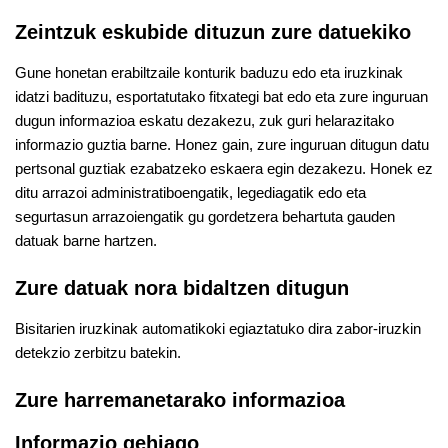
Zeintzuk eskubide dituzun zure datuekiko
Gune honetan erabiltzaile konturik baduzu edo eta iruzkinak
idatzi badituzu, esportatutako fitxategi bat edo eta zure inguruan
dugun informazioa eskatu dezakezu, zuk guri helarazitako
informazio guztia barne. Honez gain, zure inguruan ditugun datu
pertsonal guztiak ezabatzeko eskaera egin dezakezu. Honek ez
ditu arrazoi administratiboengatik, legediagatik edo eta
segurtasun arrazoiengatik gu gordetzera behartuta gauden
datuak barne hartzen.
Zure datuak nora bidaltzen ditugun
Bisitarien iruzkinak automatikoki egiaztatuko dira zabor-iruzkin
detekzio zerbitzu batekin.
Zure harremanetarako informazioa
Informazio gehiago