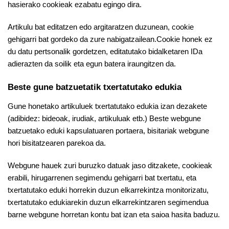
hasierako cookieak ezabatu egingo dira.
Artikulu bat editatzen edo argitaratzen duzunean, cookie
gehigarri bat gordeko da zure nabigatzailean.Cookie honek ez
du datu pertsonalik gordetzen, editatutako bidalketaren IDa
adierazten da soilik eta egun batera iraungitzen da.
Beste gune batzuetatik txertatutako edukia
Gune honetako artikuluek txertatutako edukia izan dezakete
(adibidez: bideoak, irudiak, artikuluak etb.) Beste webgune
batzuetako eduki kapsulatuaren portaera, bisitariak webgune
hori bisitatzearen parekoa da.
Webgune hauek zuri buruzko datuak jaso ditzakete, cookieak
erabili, hirugarrenen segimendu gehigarri bat txertatu, eta
txertatutako eduki horrekin duzun elkarrekintza monitorizatu,
txertatutako edukiarekin duzun elkarrekintzaren segimendua
barne webgune horretan kontu bat izan eta saioa hasita baduzu.