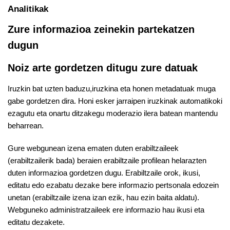
Analitikak
Zure informazioa zeinekin partekatzen
dugun
Noiz arte gordetzen ditugu zure datuak
Iruzkin bat uzten baduzu,iruzkina eta honen metadatuak muga
gabe gordetzen dira. Honi esker jarraipen iruzkinak automatikoki
ezagutu eta onartu ditzakegu moderazio ilera batean mantendu
beharrean.
Gure webgunean izena ematen duten erabiltzaileek
(erabiltzailerik bada) beraien erabiltzaile profilean helarazten
duten informazioa gordetzen dugu. Erabiltzaile orok, ikusi,
editatu edo ezabatu dezake bere informazio pertsonala edozein
unetan (erabiltzaile izena izan ezik, hau ezin baita aldatu).
Webguneko administratzaileek ere informazio hau ikusi eta
editatu dezakete.