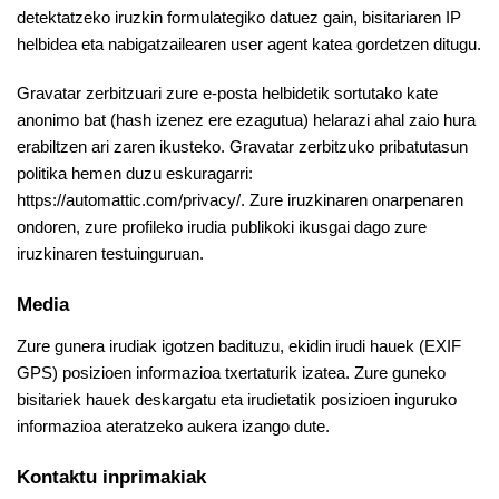
detektatzeko iruzkin formulategiko datuez gain, bisitariaren IP
helbidea eta nabigatzailearen user agent katea gordetzen ditugu.
Gravatar zerbitzuari zure e-posta helbidetik sortutako kate
anonimo bat (hash izenez ere ezagutua) helarazi ahal zaio hura
erabiltzen ari zaren ikusteko. Gravatar zerbitzuko pribatutasun
politika hemen duzu eskuragarri:
https://automattic.com/privacy/. Zure iruzkinaren onarpenaren
ondoren, zure profileko irudia publikoki ikusgai dago zure
iruzkinaren testuinguruan.
Media
Zure gunera irudiak igotzen badituzu, ekidin irudi hauek (EXIF
GPS) posizioen informazioa txertaturik izatea. Zure guneko
bisitariek hauek deskargatu eta irudietatik posizioen inguruko
informazioa ateratzeko aukera izango dute.
Kontaktu inprimakiak